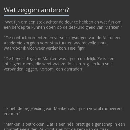
Wat zeggen anderen?
“Wat fijn om een stok achter de deur te hebben en wat fijn om
een beroep te kunnen doen op de deskundigheid van Mariken!"
"De contactmomenten en versnellingsdagen van de Afstudeer
Academie zorgden voor structuur en waardevolle input,
waardoor ik vlot weer verder kon. Heel fijn!”
"De begeleiding van Mariken was fijn en duidelijk. Ze is een
intelligent mens, die weet wat ze doet en zegt en kan snel
verbanden leggen. Kortom, een aanrader!"
“Ik heb de begeleiding van Mariken als fijn en vooral motiverend
ervaren.”
“Mariken is betrokken. Dat is een héél prettige eigenschap in een
scriptiebegeleider. Ze komt snel tot de kern van de zaak.