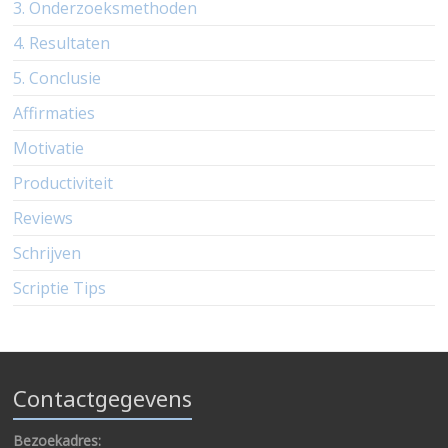
3. Onderzoeksmethoden
4. Resultaten
5. Conclusie
Affirmaties
Motivatie
Productiviteit
Reviews
Schrijven
Scriptie Tips
Contactgegevens
Bezoekadres: