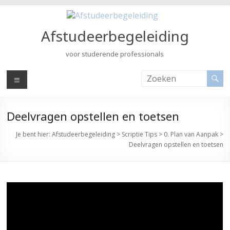
Ga
naar
de
Afstudeerbegeleiding
inhoud
voor studerende professionals
Menu
Deelvragen opstellen en toetsen
Je bent hier:
Afstudeerbegeleiding
>
Scriptie Tips
>
0. Plan van Aanpak
>
Deelvragen opstellen en toetsen